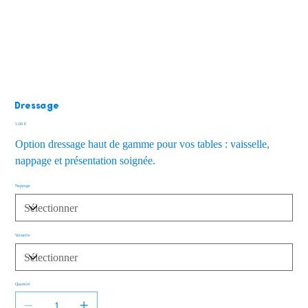
Dressage
Prix
5,00 €
Option dressage haut de gamme pour vos tables : vaisselle,
nappage et présentation soignée.
Nappage
Vaisselle
Quantité